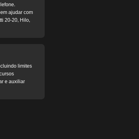
lefone.
dem ajudar com
i 20-20, Hilo,
cluindo limites
ecursos
r e auxiliar