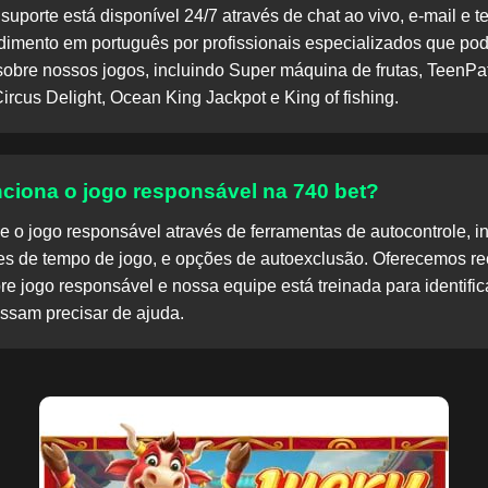
uporte está disponível 24/7 através de chat ao vivo, e-mail e te
imento em português por profissionais especializados que po
obre nossos jogos, incluindo Super máquina de frutas, TeenPatt
ircus Delight, Ocean King Jackpot e King of fishing.
iona o jogo responsável na 740 bet?
 o jogo responsável através de ferramentas de autocontrole, in
ites de tempo de jogo, e opções de autoexclusão. Oferecemos r
e jogo responsável e nossa equipe está treinada para identifica
ssam precisar de ajuda.