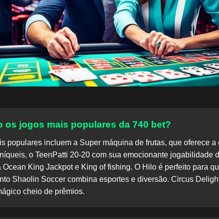
 os jogos mais populares da 740 bet?
s populares incluem a Super máquina de frutas, que oferece a 
níqueis, o TeenPatti 20-20 com sua emocionante jogabilidade d
 Ocean King Jackpot e King of fishing. O Hilo é perfeito para 
nto Shaolin Soccer combina esportes e diversão. Circus Deligh
ágico cheio de prêmios.