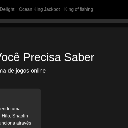
Delight
Ocean King Jackpot
King of fishing
Você Precisa Saber
ma de jogos online
ecendo uma
 Hilo, Shaolin
funciona através