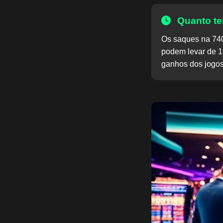
Quanto te
Os saques na 740
podem levar de 1 
ganhos dos jogos