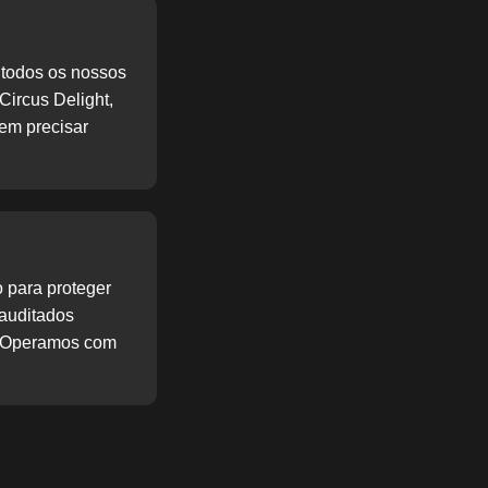
r todos os nossos
Circus Delight,
sem precisar
o para proteger
 auditados
a. Operamos com