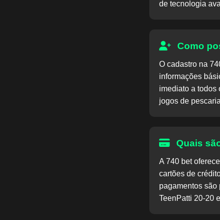
de tecnologia av
Como pos
O cadastro na 740
informações bási
imediato a todos
jogos de pescari
Quais são
A 740 bet oferec
cartões de crédito
pagamentos são 
TeenPatti 20-20 