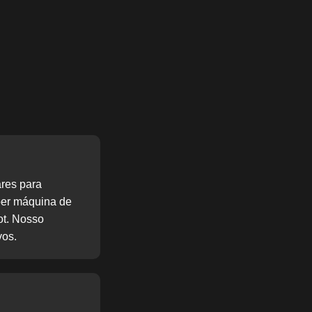
ares para
per máquina de
ot. Nosso
vos.