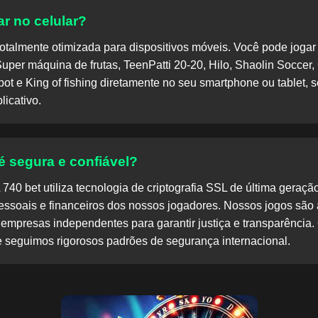
r no celular?
totalmente otimizada para dispositivos móveis. Você pode joga
Super máquina de frutas, TeenPatti 20-20, Hilo, Shaolin Soccer, 
t e King of fishing diretamente no seu smartphone ou tablet, 
icativo.
é segura e confiável?
740 bet utiliza tecnologia de criptografia SSL de última geraçã
essoais e financeiros dos nossos jogadores. Nossos jogos são
 empresas independentes para garantir justiça e transparênci
 e seguimos rigorosos padrões de segurança internacional.