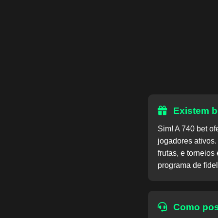
Existem b
Sim! A 740 bet o
jogadores ativos
frutas, e tornei
programa de fide
Como poss