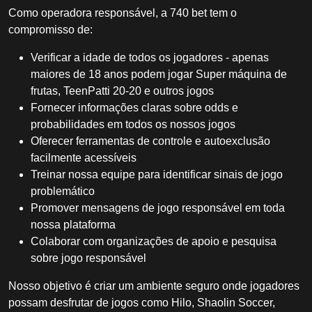
Como operadora responsável, a 740 bet tem o
compromisso de:
Verificar a idade de todos os jogadores - apenas
maiores de 18 anos podem jogar Super máquina de
frutas, TeenPatti 20-20 e outros jogos
Fornecer informações claras sobre odds e
probabilidades em todos os nossos jogos
Oferecer ferramentas de controle e autoexclusão
facilmente acessíveis
Treinar nossa equipe para identificar sinais de jogo
problemático
Promover mensagens de jogo responsável em toda
nossa plataforma
Colaborar com organizações de apoio e pesquisa
sobre jogo responsável
Nosso objetivo é criar um ambiente seguro onde jogadores
possam desfrutar de jogos como Hilo, Shaolin Soccer,