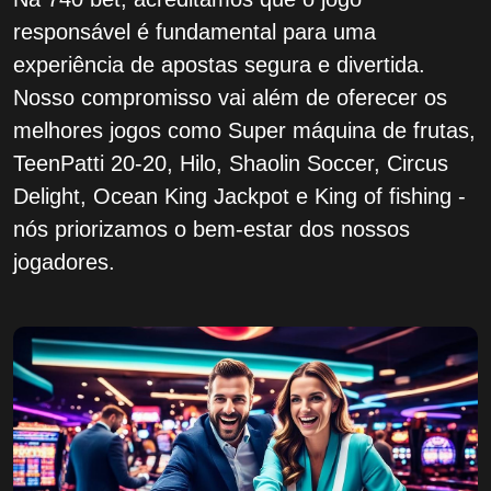
responsável é fundamental para uma
experiência de apostas segura e divertida.
Nosso compromisso vai além de oferecer os
melhores jogos como Super máquina de frutas,
TeenPatti 20-20, Hilo, Shaolin Soccer, Circus
Delight, Ocean King Jackpot e King of fishing -
nós priorizamos o bem-estar dos nossos
jogadores.