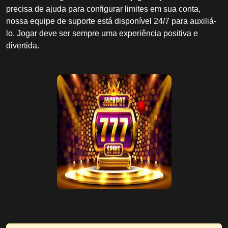
precisa de ajuda para configurar limites em sua conta,
nossa equipe de suporte está disponível 24/7 para auxiliá-
lo. Jogar deve ser sempre uma experiência positiva e
divertida.