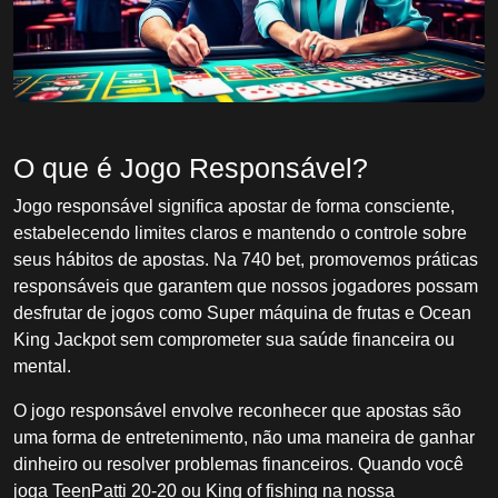
O que é Jogo Responsável?
Jogo responsável significa apostar de forma consciente,
estabelecendo limites claros e mantendo o controle sobre
seus hábitos de apostas. Na 740 bet, promovemos práticas
responsáveis que garantem que nossos jogadores possam
desfrutar de jogos como Super máquina de frutas e Ocean
King Jackpot sem comprometer sua saúde financeira ou
mental.
O jogo responsável envolve reconhecer que apostas são
uma forma de entretenimento, não uma maneira de ganhar
dinheiro ou resolver problemas financeiros. Quando você
joga TeenPatti 20-20 ou King of fishing na nossa